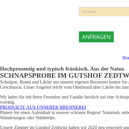
Anfragen
Anreise
Falls
Sie
menschlich
sind,
lassen
sie
dieses
ANFRAGEN
Feld
leer.
Ho
Hochprozentig und typisch fränkisch. Aus der Natur.
SCHNAPSPROBE IM GUTSHOF ZEDTW
Schnäpse, Brand und Liköre aus unserer eigenen Brennerei lernen Sie 
Geschmack. Unser Angebot reicht vom Obstbrand über Liköre bis zum h
Wir laden Sie mit Ihren Freunden und Familie herzlich auf eine Schnap
vorrätig.
PRODUKTE AUS UNSERER BRENNEREI
Planen Sie einen Aufenthalt in unserer schönen Region! Naturnah, nebe
Wanderungen oder Städtetrips.
Unsere Zimmer im Gutshof Zedtwitz haben wir 2020 neu renoviert un