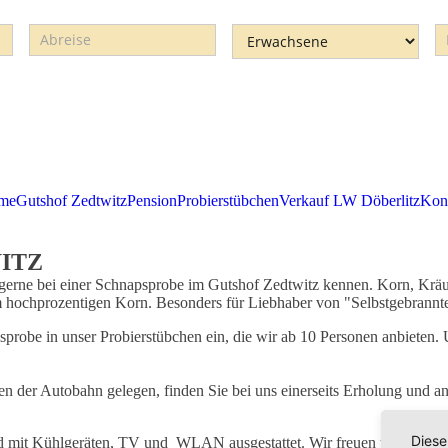
Abreise
Erwachsene
E
me
Gutshof Zedtwitz
Pension
Probierstübchen
Verkauf LW Döberlitz
Kon
ITZ
gerne bei einer Schnapsprobe im Gutshof Zedtwitz kennen. Korn, Kräute
ochprozentigen Korn. Besonders für Liebhaber von "Selbstgebranntem"
sprobe in unser Probierstübchen ein, die wir ab 10 Personen anbieten. 
n der Autobahn gelegen, finden Sie bei uns einerseits Erholung und an
Diese
d mit Kühlgeräten, TV und WLAN ausgestattet. Wir freuen uns auf Ih